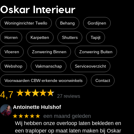
Oskar Interieur
Woninginrichter Twello
Behang
Gordijnen
Horren
Karpetten
Shutters
Tapijt
Vloeren
Zonwering Binnen
Zonwering Buiten
Webshop
Vakmanschap
Serviceoverzicht
Voorwaarden CBW-erkende woonwinkels
Contact
4,7
27 reviews
Antoinette Hulshof
★★★★★
een maand geleden
Wij hebben onze overloop laten bekleden en
een traploper op maat laten maken bij Oskar