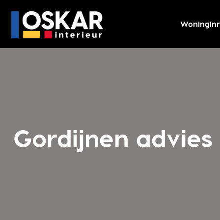
Woninginr
Gordijnen advies 