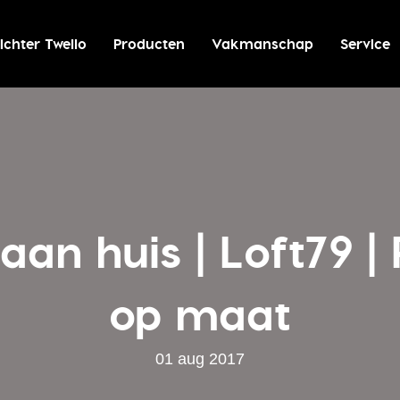
ichter Twello
Producten
Vakmanschap
Service
aan huis | Loft79 | 
op maat
01 aug 2017