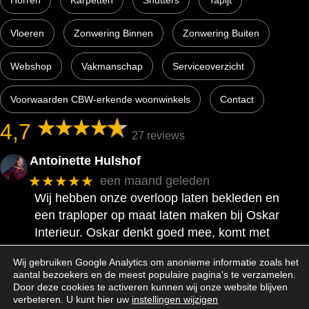
Vloeren
Zonwering Binnen
Zonwering Buiten
Webshop
Vakmanschap
Serviceoverzicht
Voorwaarden CBW-erkende woonwinkels
Contact
4,7
27 reviews
Antoinette Hulshof
★★★★★
een maand geleden
Wij hebben onze overloop laten bekleden en
een traploper op maat laten maken bij Oskar
Interieur. Oskar denkt goed mee, komt met
tips en voorstellen en communiceert prettig en
Wij gebruiken Google Analytics om anonieme informatie zoals het
snel. Wij zijn heel tevreden met het resultaat!
aantal bezoekers en de meest populaire pagina's te verzamelen.
Door deze cookies te activeren kunnen wij onze website blijven
verbeteren. U kunt hier uw
instellingen wijzigen