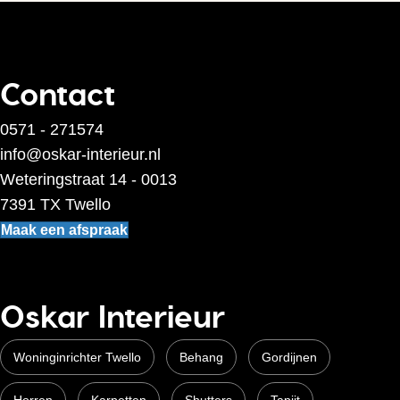
Contact
0571 - 271574
info@oskar-interieur.nl
Weteringstraat 14 - 0013
7391 TX Twello
Maak een afspraak
Oskar Interieur
Woninginrichter Twello
Behang
Gordijnen
Horren
Karpetten
Shutters
Tapijt