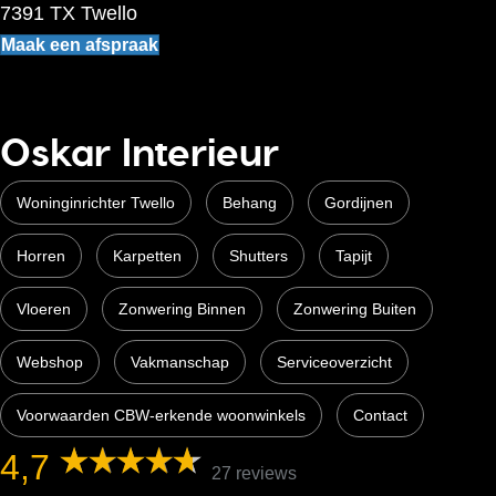
7391 TX Twello
Maak een afspraak
Oskar Interieur
Woninginrichter Twello
Behang
Gordijnen
Horren
Karpetten
Shutters
Tapijt
Vloeren
Zonwering Binnen
Zonwering Buiten
Webshop
Vakmanschap
Serviceoverzicht
Voorwaarden CBW-erkende woonwinkels
Contact
4,7
27 reviews