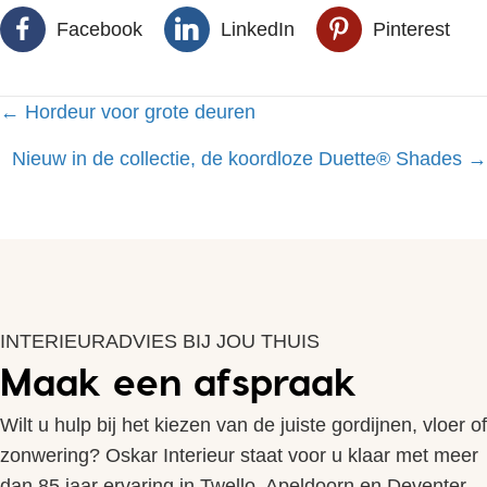
Facebook
LinkedIn
Pinterest
Posts
← Hordeur voor grote deuren
navigation
Nieuw in de collectie, de koordloze Duette® Shades →
INTERIEURADVIES BIJ JOU THUIS
Maak een afspraak
Wilt u hulp bij het kiezen van de juiste gordijnen, vloer of
zonwering? Oskar Interieur staat voor u klaar met meer
dan 85 jaar ervaring in Twello, Apeldoorn en Deventer.