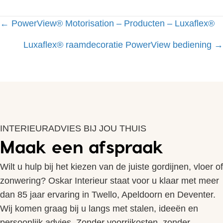
Posts
← PowerView® Motorisation – Producten – Luxaflex®
navigation
Luxaflex® raamdecoratie PowerView bediening →
INTERIEURADVIES BIJ JOU THUIS
Maak een afspraak
Wilt u hulp bij het kiezen van de juiste gordijnen, vloer of
zonwering? Oskar Interieur staat voor u klaar met meer
dan 85 jaar ervaring in Twello, Apeldoorn en Deventer.
Wij komen graag bij u langs met stalen, ideeën en
persoonlijk advies. Zonder voorrijkosten, zonder