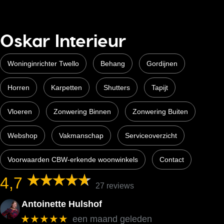
Oskar Interieur
Woninginrichter Twello
Behang
Gordijnen
Horren
Karpetten
Shutters
Tapijt
Vloeren
Zonwering Binnen
Zonwering Buiten
Webshop
Vakmanschap
Serviceoverzicht
Voorwaarden CBW-erkende woonwinkels
Contact
4,7
27 reviews
Antoinette Hulshof
★★★★★
een maand geleden