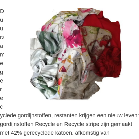
D
u
u
rz
a
m
e
g
e
r
e
c
yclede gordijnstoffen, restanten krijgen een nieuw leven:
gordijnstoffen Recycle en Recycle stripe zijn gemaakt
met 42% gerecyclede katoen, afkomstig van