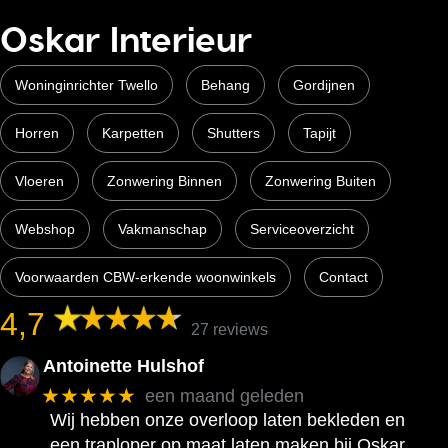
Oskar Interieur
Woninginrichter Twello
Behang
Gordijnen
Horren
Karpetten
Shutters
Tapijt
Vloeren
Zonwering Binnen
Zonwering Buiten
Webshop
Vakmanschap
Serviceoverzicht
Voorwaarden CBW-erkende woonwinkels
Contact
4,7
27 reviews
Antoinette Hulshof
★★★★★
een maand geleden
Wij hebben onze overloop laten bekleden en
een traploper op maat laten maken bij Oskar