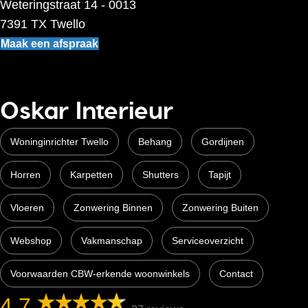
Weteringstraat 14 - 0013
7391 TX Twello
Maak een afspraak
Oskar Interieur
Woninginrichter Twello
Behang
Gordijnen
Horren
Karpetten
Shutters
Tapijt
Vloeren
Zonwering Binnen
Zonwering Buiten
Webshop
Vakmanschap
Serviceoverzicht
Voorwaarden CBW-erkende woonwinkels
Contact
4,7