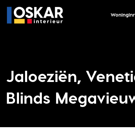
Woninginr
Jaloeziën, Venet
Blinds Megavieu