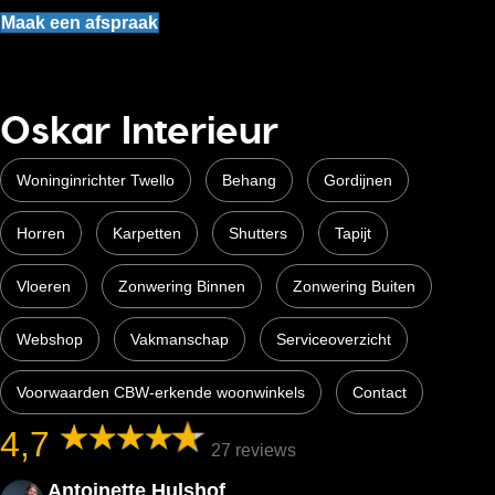
Maak een afspraak
Oskar Interieur
Woninginrichter Twello
Behang
Gordijnen
Horren
Karpetten
Shutters
Tapijt
Vloeren
Zonwering Binnen
Zonwering Buiten
Webshop
Vakmanschap
Serviceoverzicht
Voorwaarden CBW-erkende woonwinkels
Contact
4,7
27 reviews
Antoinette Hulshof